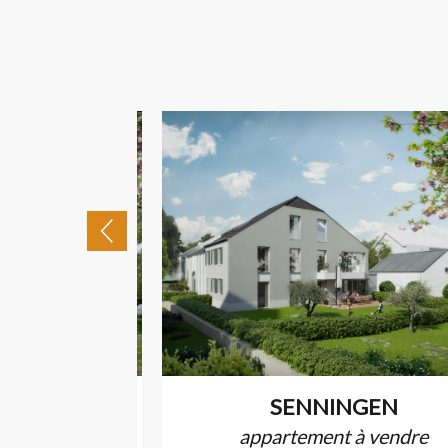
N
SENNINGEN
endre
appartement à vendre