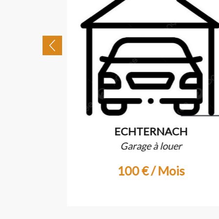
CH
ECHTERNACH
endre
Garage à louer
€
100 € / Mois