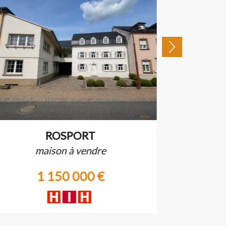
ROSPORT
maison à vendre
appa
1 150 000 €
1