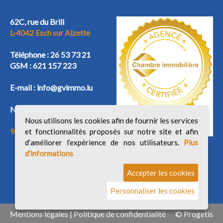
62C, rue du Brill
L-4042 Esch sur Alzette
Téléphone :
26 53 73 21
GSM :
621 157 223
E-mail :
info@gvimmo.lu
Nos horaires:
Nous utilisons les cookies afin de fournir les services
9h/12h - 14h/18h
et fonctionnalités proposés sur notre site et afin
d’améliorer l’expérience de nos utilisateurs.
Plus
d'informations
Accepter les cookies
Personnaliser les cookies
Mentions légales
|
Politique de confidentialité
©
Progetis